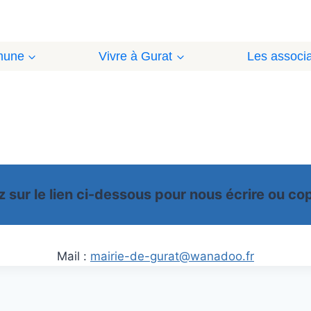
mune
Vivre à Gurat
Les associa
z sur le lien ci-dessous pour nous écrire ou copi
Mail :
mairie-de-gurat@wanadoo.fr